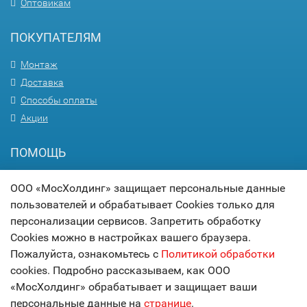
Оптовикам
ПОКУПАТЕЛЯМ
Монтаж
Доставка
Способы оплаты
Акции
ПОМОЩЬ
Вопрос-ответ
ООО «МосХолдинг» защищает персональные данные
Гарантия
пользователей и обрабатывает Cookies только для
Статьи
персонализации сервисов. Запретить обработку
Карта сайта
Cookies можно в настройках вашего браузера.
Пожалуйста, ознакомьтесь с
Политикой обработки
© 2017
МОСХОЛДИНГ
cookies. Подробно рассказываем, как ООО
технологии комфорта
«МосХолдинг» обрабатывает и защищает ваши
персональные данные на
странице
.