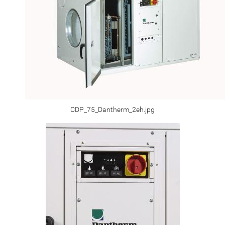
CDP_75_Dantherm_2eh.jpg