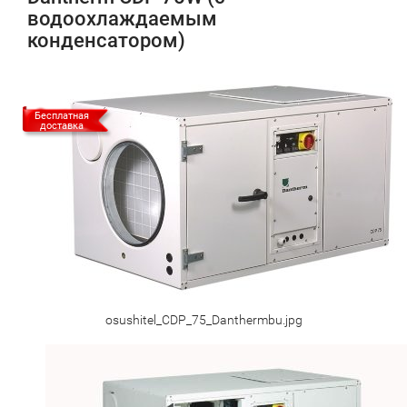
водоохлаждаемым
конденсатором)
Бесплатная
доставка
osushitel_CDP_75_Danthermbu.jpg