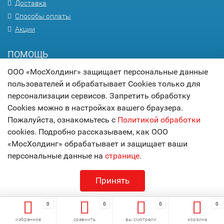
Доставка
Способы оплаты
Акции
ПОМОЩЬ
ООО «МосХолдинг» защищает персональные данные
Вопрос-ответ
пользователей и обрабатывает Cookies только для
Гарантия
персонализации сервисов. Запретить обработку
Статьи
Cookies можно в настройках вашего браузера.
Карта сайта
Пожалуйста, ознакомьтесь с
Политикой обработки
cookies. Подробно рассказываем, как ООО
© 2017
МОСХОЛДИНГ
«МосХолдинг» обрабатывает и защищает ваши
технологии комфорта
персональные данные на
странице
.
Принять
0
0
0
0
избранное
сравнить
вы смотрели
корзина