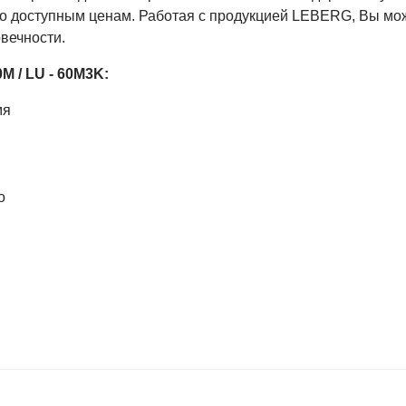
по доступным ценам. Работая с продукцией LEBERG, Вы мо
овечности.
 / LU - 60M3K:
мя
о