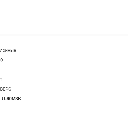
олонные
70
7
т
EBERG
 LU-60M3K