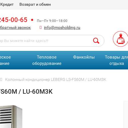
Кредит
Возврат и обмен
245-00-65
Пн—Пт 9:00—18:00
обратный звонок
info@mosholding.ru
еское
Тепловое
Фанкойлы
Товары дл
ание
оборудование
отдыха
Колонный кондиционер LEBERG LS-FS60M / LU-60M3K
FS60M / LU-60M3K