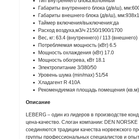
Тип внутреннего блока:колонный
Габариты внутреннего блока (д/в/ш), мм:6
Габариты внешнего блока (д/в/ш), мм:938x
Таймер включения/выключения:да
Расход воздуха,м3/ч 2150/1900/1700
Вес, кг: 63.4 (внутреннего) / 113 (внешнего)
Потребляемая мощность (кВт) 6.5
Мощность охлаждения (кВт) 17.0
Мощность обогрева, кВт 18.1
Электропитание 3/380/50
Уровень шума (min/max) 51/54
Хладагент R 410A
Рекомендуемая площадь помещения (кв.м)
Описание
LEBERG – один из лидеров в производстве кон
цена-качество. Слоган компании: DEN NORS
соединяются традиции качества норвежского п
группы профессиональных специалистов и опыт