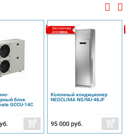
Бесплатная
Беспл
доставка
доста
рно-
Колонный кондиционер
Коло
орный блок
NEOCLIMA NS/NU-48JF
P03 
imate GCCU-14C
уб.
95 000 руб.
150