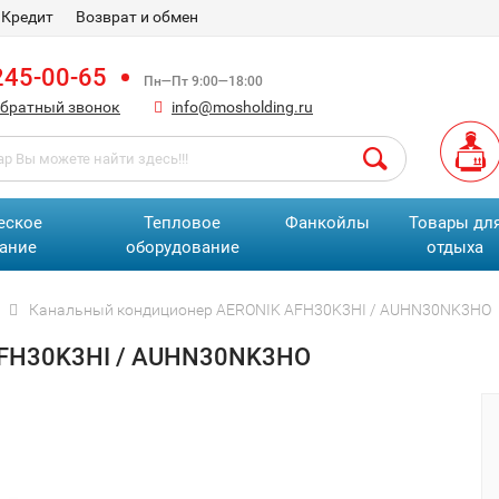
Кредит
Возврат и обмен
245-00-65
Пн—Пт 9:00—18:00
обратный звонок
info@mosholding.ru
еское
Тепловое
Фанкойлы
Товары дл
ание
оборудование
отдыха
Канальный кондиционер AERONIK AFH30K3HI / AUHN30NK3HO
AFH30K3HI / AUHN30NK3HO