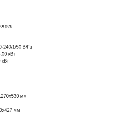
богрев
-240/1/50 В/Гц
,00 кВт
 кВт
1270х530 мм
80х427 мм