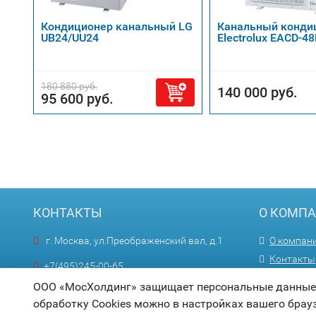
Кондиционер канальный LG
Канальный конди
UB24/UU24
Electrolux EACD-4
180 880 руб.
140 000 руб.
95 600 руб.
КОНТАКТЫ
О КОМП
г. Москва, ул.Преображенский вал, д.1
О компан
Контакты
+7(495)245-00-65
Оптовика
Пн—Пт 9:00—18:00
ООО «МосХолдинг» защищает персональные данные п
обработку Cookies можно в настройках вашего брау
info@mosholding.ru