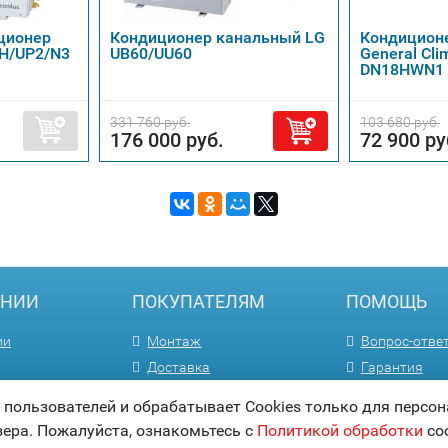
ционер
Кондиционер канальный LG
Кондицион
8H/UP2/N3
UB60/UU60
General Cli
DN18HWN1
331 760 руб.
103 680 руб.
176 000 руб.
72 900 ру
АНИИ
ПОКУПАТЕЛЯМ
ПОМОЩЬ
ии
Монтаж
Вопрос-отве
Доставка
Гарантия
м
Способы оплаты
Статьи
ользователей и обрабатывает Cookies только для персон
Акции
Карта сайта
зера. Пожалуйста, ознакомьтесь с
Политикой обработки
coo