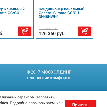
ер канальный
Кондиционер канальный
Кан
mate GC/GU-
General Climate GC/GU-
Roya
DN48HWN1
E 48
223 155 руб.
91 
б.
126 360 руб.
© 2017
МОСХОЛДИНГ
технологии комфорта
т
ализации сервисов. Запретить
kies. Подробно рассказываем, как
Принять