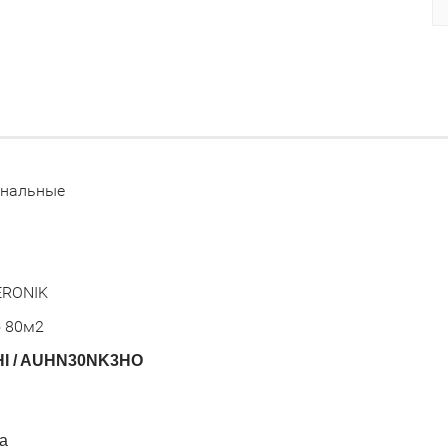
анальные
0
ERONIK
 80м2
I / AUHN30NK3HO
а