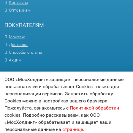
Контакты
Оптовикам
ПОКУПАТЕЛЯМ
Монтаж
Доставка
Способы оплаты
Акции
ПОМОЩЬ
ООО «МосХолдинг» защищает персональные данные
пользователей и обрабатывает Cookies только для
Вопрос-ответ
персонализации сервисов. Запретить обработку
Гарантия
Cookies можно в настройках вашего браузера.
Статьи
Пожалуйста, ознакомьтесь с
Политикой обработки
Карта сайта
cookies. Подробно рассказываем, как ООО
«МосХолдинг» обрабатывает и защищает ваши
© 2017
МОСХОЛДИНГ
персональные данные на
странице
.
технологии комфорта