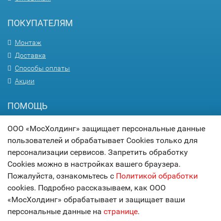
ПОКУПАТЕЛЯМ
Монтаж
Доставка
Способы оплаты
Акции
ПОМОЩЬ
Вопрос-ответ
ООО «МосХолдинг» защищает персональные данные
Гарантия
пользователей и обрабатывает Cookies только для
Статьи
персонализации сервисов. Запретить обработку
Cookies можно в настройках вашего браузера.
Карта сайта
Пожалуйста, ознакомьтесь с
Политикой обработки
cookies. Подробно рассказываем, как ООО
© 2017
МОСХОЛДИНГ
«МосХолдинг» обрабатывает и защищает ваши
технологии комфорта
персональные данные на
странице
.