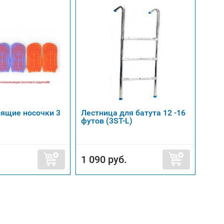
ящие носочки 3
Лестница для батута 12 -16
Сеть
футов (3ST-L)
батут
1 090 руб.
6 5