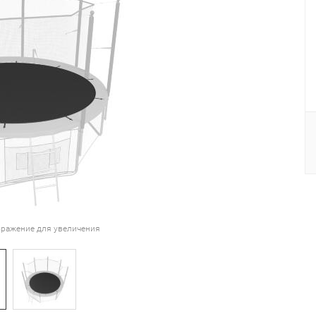
ражение для увеличения