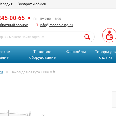
Кредит
Возврат и обмен
245-00-65
Пн—Пт 9:00—18:00
обратный звонок
info@mosholding.ru
еское
Тепловое
Фанкойлы
Товары дл
ание
оборудование
отдыха
ов
Чехол для батута UNIX 8 ft