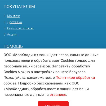
ПОКУПАТЕЛЯМ
Монтаж
Доставка
Способы оплаты
Акции
ПОМОЩЬ
ООО «МосХолдинг» защищает персональные данные
Вопрос-ответ
пользователей и обрабатывает Cookies только для
Гарантия
персонализации сервисов. Запретить обработку
Статьи
Cookies можно в настройках вашего браузера.
Карта сайта
Пожалуйста, ознакомьтесь с
Политикой обработки
cookies. Подробно рассказываем, как ООО
© 2017
МОСХОЛДИНГ
«МосХолдинг» обрабатывает и защищает ваши
технологии комфорта
персональные данные на
странице
.