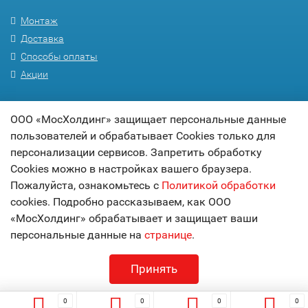
Монтаж
Доставка
Способы оплаты
Акции
ПОМОЩЬ
ООО «МосХолдинг» защищает персональные данные
пользователей и обрабатывает Cookies только для
Вопрос-ответ
персонализации сервисов. Запретить обработку
Гарантия
Cookies можно в настройках вашего браузера.
Статьи
Пожалуйста, ознакомьтесь с
Политикой обработки
Карта сайта
cookies. Подробно рассказываем, как ООО
«МосХолдинг» обрабатывает и защищает ваши
© 2017
МОСХОЛДИНГ
персональные данные на
странице
.
технологии комфорта
Принять
0
0
0
0