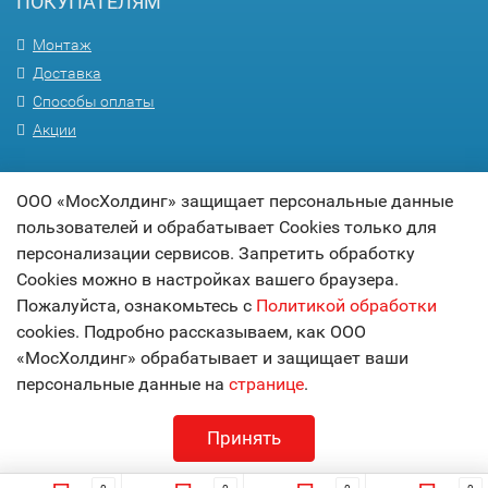
ПОКУПАТЕЛЯМ
Монтаж
Доставка
Способы оплаты
Акции
ПОМОЩЬ
ООО «МосХолдинг» защищает персональные данные
пользователей и обрабатывает Cookies только для
Вопрос-ответ
персонализации сервисов. Запретить обработку
Гарантия
Cookies можно в настройках вашего браузера.
Статьи
Пожалуйста, ознакомьтесь с
Политикой обработки
Карта сайта
cookies. Подробно рассказываем, как ООО
«МосХолдинг» обрабатывает и защищает ваши
© 2017
МОСХОЛДИНГ
персональные данные на
странице
.
технологии комфорта
Принять