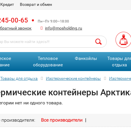
Кредит
Возврат и обмен
245-00-65
Пн—Пт 9:00—18:00
обратный звонок
info@mosholding.ru
еское
Тепловое
Фанкойлы
Товары дл
ание
оборудование
отдыха
Товары для отдыха
Изотермические контейнеры
Изотермич
ермические контейнеры Арктик
егории нет ни одного товара.
 производителя:
Все производители
|