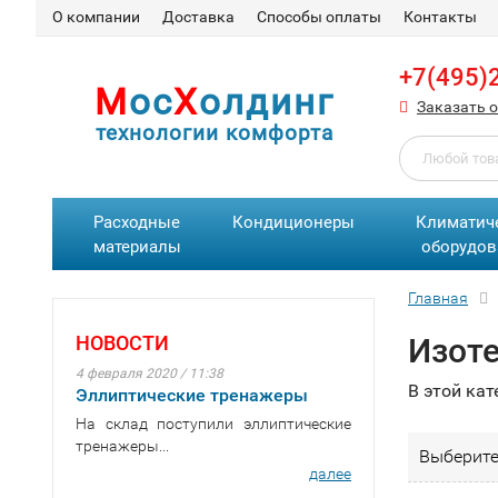
О компании
Доставка
Способы оплаты
Контакты
+7(495)
М
ос
Х
олдинг
Заказать 
технологии комфорта
Расходные
Кондиционеры
Климатич
материалы
оборудов
Главная
НОВОСТИ
Изот
4 февраля 2020 / 11:38
В этой кат
Эллиптические тренажеры
На склад поступили эллиптические
тренажеры...
Выберите
далее