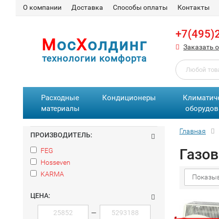
О компании
Доставка
Способы оплаты
Контакты
+7(495)
М
ос
Х
олдинг
Заказать 
технологии комфорта
Расходные
Кондиционеры
Климатич
материалы
оборудов
Главная
ПРОИЗВОДИТЕЛЬ:
Газо
FEG
Hosseven
KARMA
Показыв
ЦЕНА:
—