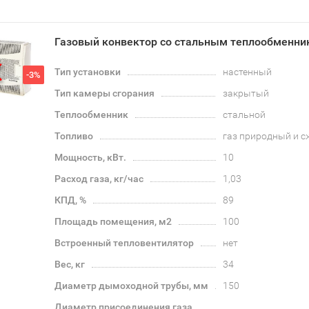
Газовый конвектор со стальным теплообменни
Тип установки
настенный
-3%
Тип камеры сгорания
закрытый
Теплообменник
стальной
Топливо
газ природный и 
Мощность, кВт.
10
Расход газа, кг/час
1,03
КПД, %
89
Площадь помещения, м2
100
Встроенный тепловентилятор
нет
Вес, кг
34
Диаметр дымоходной трубы, мм
150
Диаметр присоединения газа,