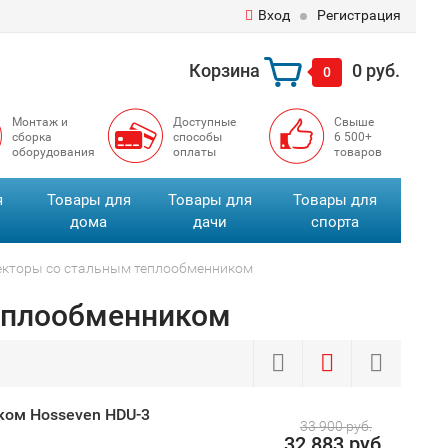
Вход
Регистрация
Корзина
0 руб.
0
Монтаж и
Доступные
Свыше
сборка
способы
6 500+
оборудования
оплаты
товаров
я
Товары для
Товары для
Товары для
дома
дачи
спорта
екторы со стальным теплообменником
еплообменником
ком Hosseven HDU-3
33 900 руб.
32 883 руб.