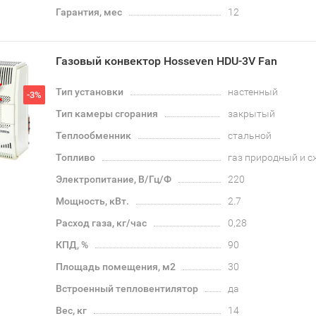
Гарантия, мес
12
Газовый конвектор Hosseven HDU-3V Fan
Тип установки
настенный
-3%
Тип камеры сгорания
закрытый
Теплообменник
стальной
Топливо
газ природный и 
Электропитание, В/Гц/Ф
220
Мощность, кВт.
2.7
Расход газа, кг/час
0,28
КПД, %
90
Площадь помещения, м2
30
Встроенный тепловентилятор
да
Вес, кг
14