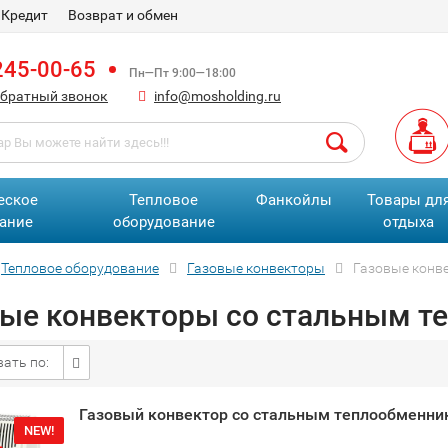
Кредит
Возврат и обмен
245-00-65
Пн—Пт 9:00—18:00
обратный звонок
info@mosholding.ru
еское
Тепловое
Фанкойлы
Товары дл
ание
оборудование
отдыха
Тепловое оборудование
Газовые конвекторы
Газовые конв
вые конвекторы со стальным т
ать по:
Газовый конвектор со стальным теплообменни
NEW!