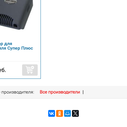
р для
иля Супер Плюс
уб.
 производителя:
Все производители
|